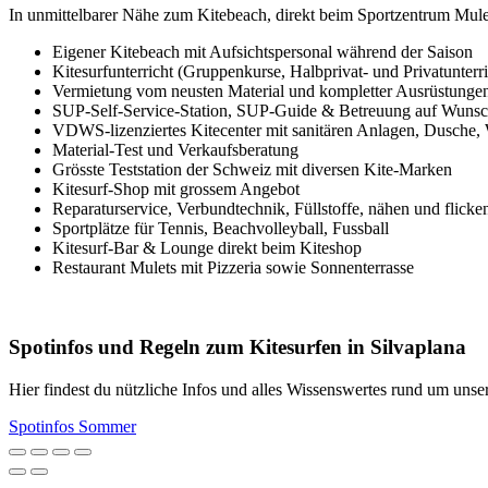
In unmittelbarer Nähe zum Kitebeach, direkt beim Sportzentrum Mulet
Eigener Kitebeach mit Aufsichtspersonal während der Saison
Kitesurfunterricht (Gruppenkurse, Halbprivat- und Privatunterri
Vermietung vom neusten Material und kompletter Ausrüstungen
SUP-Self-Service-Station, SUP-Guide & Betreuung auf Wunsc
VDWS-lizenziertes Kitecenter mit sanitären Anlagen, Dusch
Material-Test und Verkaufsberatung
Grösste Teststation der Schweiz mit diversen Kite-Marken
Kitesurf-Shop mit grossem Angebot
Reparaturservice, Verbundtechnik, Füllstoffe, nähen und flick
Sportplätze für Tennis, Beachvolleyball, Fussball
Kitesurf-Bar & Lounge direkt beim Kiteshop
Restaurant Mulets mit Pizzeria sowie Sonnenterrasse
Spotinfos und Regeln zum Kitesurfen in Silvaplana
Hier findest du nützliche Infos und alles Wissenswertes rund um unser
Spotinfos Sommer