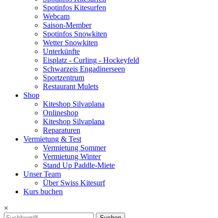
Spotinfos Kitesurfen
Webcam
Saison-Member
Spotinfos Snowkiten
Wetter Snowkiten
Unterkünfte
Eisplatz - Curling - Hockeyfeld
Schwarzeis Engadinerseen
Sportzentrum
Restaurant Mulets
Shop
Kiteshop Silvaplana
Onlineshop
Kiteshop Silvaplana
Reparaturen
Vermietung & Test
Vermietung Sommer
Vermietung Winter
Stand Up Paddle-Miete
Unser Team
Über Swiss Kitesurf
Kurs buchen
×