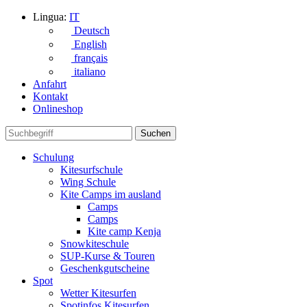
Lingua:
IT
Deutsch
English
français
italiano
Anfahrt
Kontakt
Onlineshop
Schulung
Kitesurfschule
Wing Schule
Kite Camps im ausland
Camps
Camps
Kite camp Kenja
Snowkiteschule
SUP-Kurse & Touren
Geschenkgutscheine
Spot
Wetter Kitesurfen
Spotinfos Kitesurfen