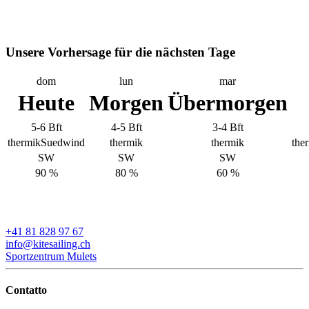
Unsere Vorhersage für die nächsten Tage
dom
lun
mar
Heute
Morgen
Übermorgen
5-6 Bft
4-5 Bft
3-4 Bft
thermikSuedwind
thermik
thermik
the
SW
SW
SW
90 %
80 %
60 %
+41 81 828 97 67
info@kitesailing.ch
Sportzentrum Mulets
Contatto