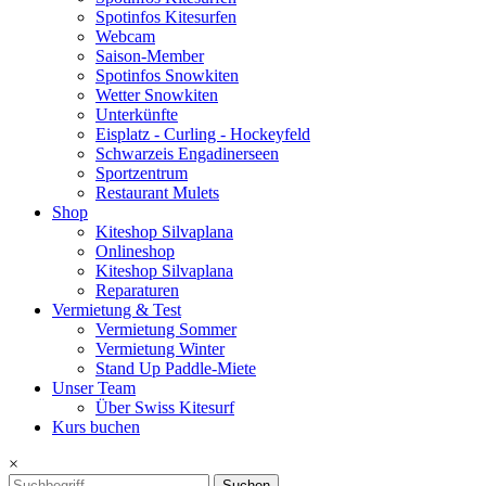
Spotinfos Kitesurfen
Webcam
Saison-Member
Spotinfos Snowkiten
Wetter Snowkiten
Unterkünfte
Eisplatz - Curling - Hockeyfeld
Schwarzeis Engadinerseen
Sportzentrum
Restaurant Mulets
Shop
Kiteshop Silvaplana
Onlineshop
Kiteshop Silvaplana
Reparaturen
Vermietung & Test
Vermietung Sommer
Vermietung Winter
Stand Up Paddle-Miete
Unser Team
Über Swiss Kitesurf
Kurs buchen
×