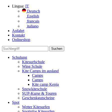
Lingua:
IT
Deutsch
English
français
italiano
Anfahrt
Kontakt
Onlineshop
Schulung
Kitesurfschule
Wing Schule
Kite Camps im ausland
Camps
Camps
Kite camp Kenja
Snowkiteschule
SUP-Kurse & Touren
Geschenkgutscheine
Spot
Wetter Kitesurfen
Spotinfos Kitesurfen