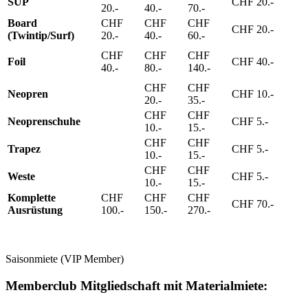
SUP
CHF 20.-
20.-
40.-
70.-
Board
CHF
CHF
CHF
CHF 20.-
(Twintip/Surf)
20.-
40.-
60.-
CHF
CHF
CHF
Foil
CHF 40.-
40.-
80.-
140.-
CHF
CHF
Neopren
CHF 10.-
20.-
35.-
CHF
CHF
Neoprenschuhe
CHF 5.-
10.-
15.-
CHF
CHF
Trapez
CHF 5.-
10.-
15.-
CHF
CHF
Weste
CHF 5.-
10.-
15.-
Komplette
CHF
CHF
CHF
CHF 70.-
Ausrüstung
100.-
150.-
270.-
Saisonmiete (VIP Member)
Memberclub Mitgliedschaft mit Materialmiete: