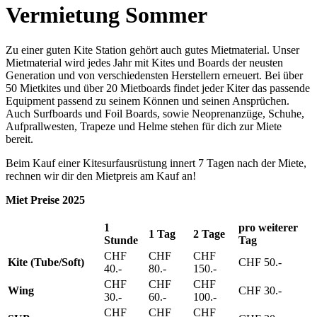
Vermietung Sommer
Zu einer guten Kite Station gehört auch gutes Mietmaterial. Unser
Mietmaterial wird jedes Jahr mit Kites und Boards der neusten
Generation und von verschiedensten Herstellern erneuert. Bei über
50 Mietkites und über 20 Mietboards findet jeder Kiter das passende
Equipment passend zu seinem Können und seinen Ansprüchen.
Auch Surfboards und Foil Boards, sowie Neoprenanzüge, Schuhe,
Aufprallwesten, Trapeze und Helme stehen für dich zur Miete
bereit.
Beim Kauf einer Kitesurfausrüstung innert 7 Tagen nach der Miete,
rechnen wir dir den Mietpreis am Kauf an!
Miet Preise 2025
1
pro weiterer
1 Tag
2 Tage
Stunde
Tag
CHF
CHF
CHF
Kite (Tube/Soft)
CHF 50.-
40.-
80.-
150.-
CHF
CHF
CHF
Wing
CHF 30.-
30.-
60.-
100.-
CHF
CHF
CHF