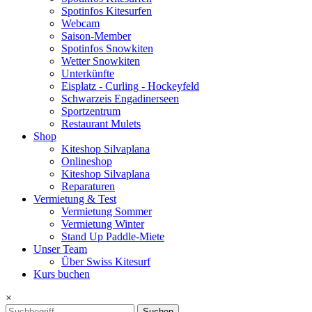
Spotinfos Kitesurfen
Webcam
Saison-Member
Spotinfos Snowkiten
Wetter Snowkiten
Unterkünfte
Eisplatz - Curling - Hockeyfeld
Schwarzeis Engadinerseen
Sportzentrum
Restaurant Mulets
Shop
Kiteshop Silvaplana
Onlineshop
Kiteshop Silvaplana
Reparaturen
Vermietung & Test
Vermietung Sommer
Vermietung Winter
Stand Up Paddle-Miete
Unser Team
Über Swiss Kitesurf
Kurs buchen
×