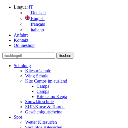
Lingua:
IT
Deutsch
English
français
italiano
Anfahrt
Kontakt
Onlineshop
Schulung
Kitesurfschule
Wing Schule
Kite Camps im ausland
Camps
Camps
Kite camp Kenja
Snowkiteschule
SUP-Kurse & Touren
Geschenkgutscheine
Spot
Wetter Kitesurfen
Spotinfos Kitesurfen