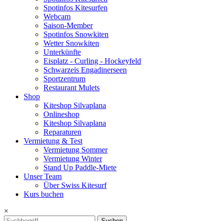
Spotinfos Kitesurfen
Webcam
Saison-Member
Spotinfos Snowkiten
Wetter Snowkiten
Unterkünfte
Eisplatz - Curling - Hockeyfeld
Schwarzeis Engadinerseen
Sportzentrum
Restaurant Mulets
Shop
Kiteshop Silvaplana
Onlineshop
Kiteshop Silvaplana
Reparaturen
Vermietung & Test
Vermietung Sommer
Vermietung Winter
Stand Up Paddle-Miete
Unser Team
Über Swiss Kitesurf
Kurs buchen
×