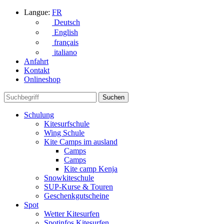
Langue:
FR
Deutsch
English
français
italiano
Anfahrt
Kontakt
Onlineshop
Schulung
Kitesurfschule
Wing Schule
Kite Camps im ausland
Camps
Camps
Kite camp Kenja
Snowkiteschule
SUP-Kurse & Touren
Geschenkgutscheine
Spot
Wetter Kitesurfen
Spotinfos Kitesurfen