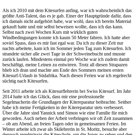
Als ich 2010 mit dem Kitesurfen anfing, war ich wahrscheinlich das
größte Anti-Talent, das es je gab. Einer der Hauptgründe dafür, dass
ich damals nicht aufgehört habe, war wohl, dass ich bereits Material
gekauft hatte und mir selbst beweisen wollte, dass ich das kann.
Selbst nach zwei Wochen Kurs mit wirklich guten
Windbedingungen konnte ich kaum 50 Meter fahren. Ich hatte aber
soviel Spass, dass es mir fast egal war. Da ich zu dieser Zeit nur
nachts arbeitete, kam ich im Sommer jeden Tag zum Kitesurfen. Ich
strandete sicher alle zwei Tage in der Schweinebucht und musste
zurück laufen. Mindestens einmal pro Woche war ich zudem damit
beschäftigt, meine Leinen zu entwirren. Trotz all diesen Strapazen
blieb ich dran und machte am Ende des Sommers meinen ersten
Kitesurf-Urlaub in Südafrika. Nach diesen Ferien war ich regelrecht
süchtig nach Kitesurfen.
Seit 2011 arbeite ich als Kitesurflehrerin bei Swiss Kitesurf. Im Jahr
2014 hatte ich das Glück, dass mir eine professionelle
Segelmacherin die Grundlagen der Kitereparatur beibrachte. Seither
habe ich meine Fertigkeiten in der Kitereparatur stets verbessert.
Über die Jahre sind Yannick und Simon wie eine Familie für mich
geworden. Auch neben der Arbeit verbringen wir oft Zeit zusammen
– ob am Abend, an freien Tagen oder in gemeinsamen Ferien. Im
Winter arbeite ich zwar als Skilehrerin in St. Moritz, besuche aber
dennoch regelmässig die Kiteschule, um die Jungs zu sehen und den