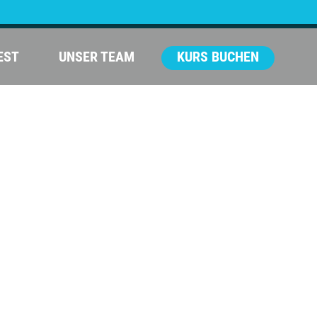
GUA:
IT
ANFAHRT
KONTAKT
ONLINESHOP
EST
UNSER TEAM
KURS BUCHEN