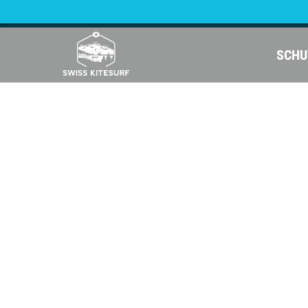
SCHU
Camps
Camps
Kite camp