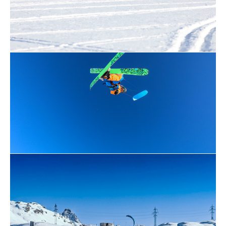
veraltetete Technik)
Die Kiteschirme versprechen das denkbar
einfachste Handling und haben ein
direktes aber gutmütiges Flugverhalten
was den Einstieg in den Sport nochmals
vereinfacht. Die Bar (Steuersystem) bietet
höchstmögliche Sicherheit zusammen mit
dem doppelten Schnellauslösesystem
welches in jeder Situation mit 3.5kg Zug
ausgelöst werden kann (ob Kinder oder
Senioren, keine Probleme beim Aulösen
des Kites). Schüler haben die Möglichkeit
nach freier Wahl verschiedene Kitetypen
zu fliegen und die Unterschiede derer zu
erkennen.
Höchstmögliche Sicherheit durch neuste
Systeme