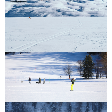
Unsere Sicherheitssysteme gewährleisten
eine einwandfreie Funktion in jeder
Situation und können auch von Kindern
und älteren Personen mit max 3,5kg
Zugkraft ausgelöst werden. Die meisten
Winterschirme verfügen über ein 5th Line
System welche es dem Fahrer erlaubt den
Schirm mit einem Finger drucklos
notzulanden und am Boden zu halten. Die
Kiteschirme sind so produziert dass sie
zusammen mit der speziellen Bar
(Steuerelement) beim loslassen total
Kraftlos abstürzen und weitere
Sicherheitssysteme meist gar nicht zum
Gebrauch kommen.
Ausgebildete Lehrkräfte mit