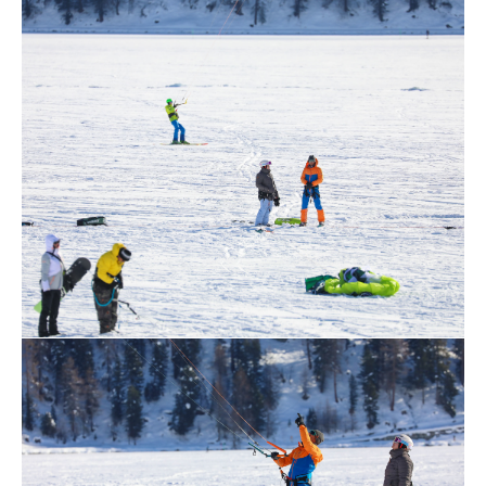
pädagogischer Erfahrung (adaptives
anpassen an den Kunden)
Unsere Lehrkräfte sind ausgebildete
Kitesurfinstruktoren welche jahrelange
Erfahrung haben. Die Lehrer können den
Unterricht an jede Person anpassen, kein
Standardschulprogramm.
Schweizer Standards (von der
Administration bis zur Versicherung)