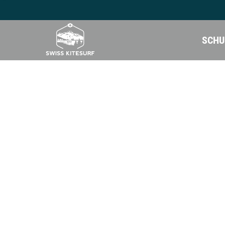
SCHU
Camps
Camps
Kite camp