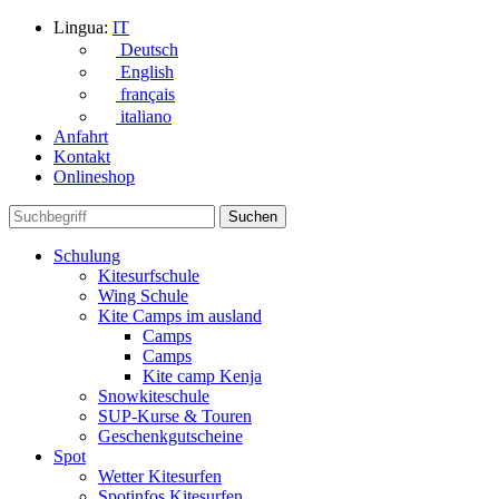
Lingua:
IT
Deutsch
English
français
italiano
Anfahrt
Kontakt
Onlineshop
Schulung
Kitesurfschule
Wing Schule
Kite Camps im ausland
Camps
Camps
Kite camp Kenja
Snowkiteschule
SUP-Kurse & Touren
Geschenkgutscheine
Spot
Wetter Kitesurfen
Spotinfos Kitesurfen