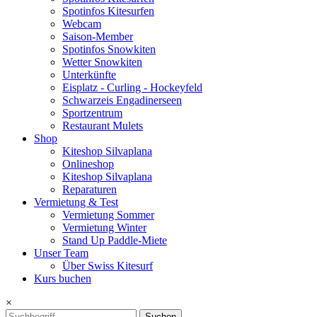
Spotinfos Kitesurfen
Webcam
Saison-Member
Spotinfos Snowkiten
Wetter Snowkiten
Unterkünfte
Eisplatz - Curling - Hockeyfeld
Schwarzeis Engadinerseen
Sportzentrum
Restaurant Mulets
Shop
Kiteshop Silvaplana
Onlineshop
Kiteshop Silvaplana
Reparaturen
Vermietung & Test
Vermietung Sommer
Vermietung Winter
Stand Up Paddle-Miete
Unser Team
Über Swiss Kitesurf
Kurs buchen
×