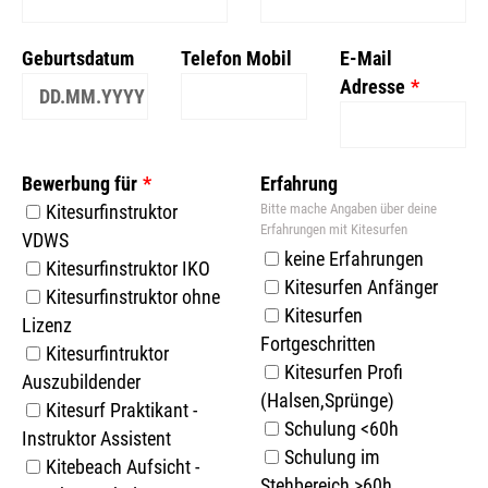
Geburtsdatum
Telefon Mobil
E-Mail
Adresse
Bewerbung für
Erfahrung
Bitte mache Angaben über deine
Kitesurfinstruktor
Erfahrungen mit Kitesurfen
VDWS
keine Erfahrungen
Kitesurfinstruktor IKO
Kitesurfen Anfänger
Kitesurfinstruktor ohne
Kitesurfen
Lizenz
Fortgeschritten
Kitesurfintruktor
Kitesurfen Profi
Auszubildender
(Halsen,Sprünge)
Kitesurf Praktikant -
Schulung <60h
Instruktor Assistent
Schulung im
Kitebeach Aufsicht -
Stehbereich >60h