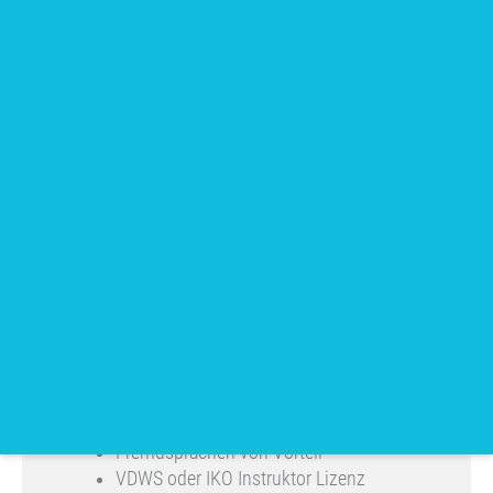
engagierte Kitesurflehrer welche Erfahrung in
der Schulung sowie im Umgang mit
Menschen haben.
Anstellung:
Auf Stundenbasis (keine
garantierten Stunden) - branchenübliche
Entlöhnung
Anstellungszeitraum:
Juni bis September
Job-Voraussetzungen:
Erfahrung im Kitesurfunterricht
Deutsche Sprache
Fremdsprachen von Vorteil
VDWS oder IKO Instruktor Lizenz