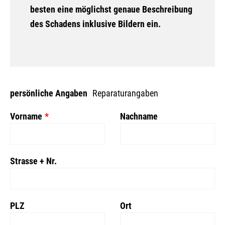
besten eine möglichst genaue Beschreibung
des Schadens inklusive Bildern ein.
Leave
persönliche Angaben
Reparaturangaben
this
Vorname
Nachname
field
blank
Strasse + Nr.
PLZ
Ort