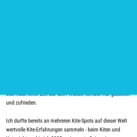
Daniela
Meinen lang gehegten Traum vom Kiteboarden erfüllte ich
mir 2019 in Marokko. Der Spot ist für mich noch heute
besonders, weil ich dort meine ersten Kite-Erfahrungen
machen durfte. Kiteboarden bedeutet für mich eine
Verbindung mit mir selbst, mit den faszinierenden
Elementen Wasser und Luft und einem Gefühl von
Freiheit und Erfüllung. Kein Spot oder Kite-Tag ist wie ein
anderer. Man lernt mit jeder Session etwas dazu und fühlt
sich nach einer Zeit auf dem Wasser einfach nur glücklich
und zufrieden.
Ich durfte bereits an mehreren Kite-Spots auf dieser Welt
wertvolle Kite-Erfahrungen sammeln - beim Kiten und