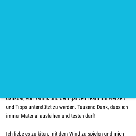
herumsausen sehen. Da habe ich entschieden: Das will
ich auch können! Nachdem ich fleißig Geburtstag- und
Weihnachtsgeld gespart hatte, konnte ich am 1 März
2021 endlich einen Kurs buchen. Simon hat mir das
snowkeiten beigebracht, und ich flitzte schon bald alleine
über den See. Ein Jahr später ermöglichte mir Swiss
Kitesurf mit einem coolen crowdfounding das erlernen
des Kiten auf dem Wasser in Ägypten. Herzlichen Dank an
alle, die mich unterstützt haben! Dank eurer Hilfe habe ich
die ersten Wurzeln in dieser wunderbaren Sportart setzen
können. Nun kite ich schon drei Jahre. Ich bin sehr
dankbar, von Yannik und dem ganzen Team mit viel Zeit
und Tipps unterstützt zu werden. Tausend Dank, dass ich
immer Material ausleihen und testen darf!
Ich liebe es zu kiten, mit dem Wind zu spielen und mich