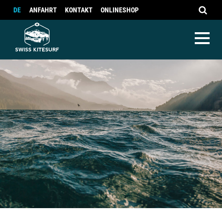
DE
ANFAHRT
KONTAKT
ONLINESHOP
Kite Camp Egypt
Kite Camp Sicily